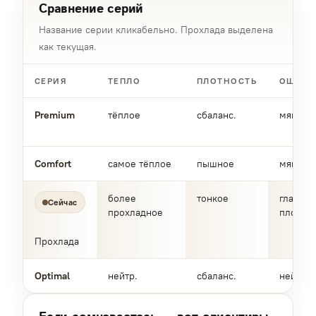
Сравнение серий
Название серии кликабельно. Прохлада выделена
как текущая.
СЕРИЯ
ТЕПЛО
ПЛОТНОСТЬ
ОЩУЩ
Premium
тёплое
сбаланс.
мягкое
Comfort
самое тёплое
пышное
мягкое
более
тонкое
гладкое
Сейчас
прохладное
плотно
Прохлада
Optimal
нейтр.
сбаланс.
нейтра