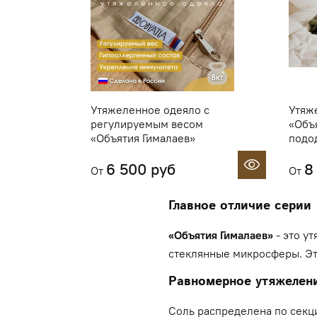
Утяжеленное одеяло с
Утяж
регулируемым весом
«Объя
«Объятия Гималаев»
подо
6 500 руб
8
От
От
Главное отличие серии
«Объятия Гималаев»
- это у
стеклянные микросферы. Это
Равномерное утяжелен
Соль распределена по секци