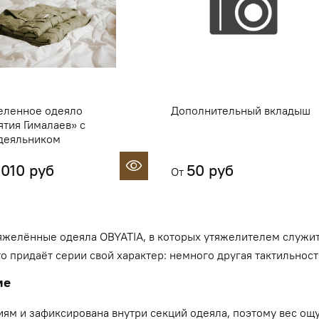
еленное одеяло
Дополнительный вкладыш
тия Гималаев» с
деяльником
 010 руб
50 руб
От
тяжелённые одеяла OBYATIA, в которых утяжелителем служи
 придаёт серии свой характер: немного другая тактильност
ие
ям и зафиксирована внутри секций одеяла, поэтому вес ощ