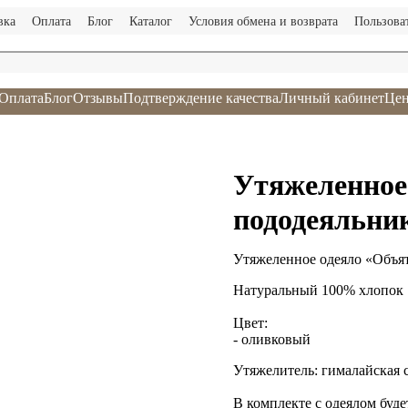
вка
Оплата
Блог
Каталог
Условия обмена и возврата
Пользова
Оплата
Блог
Отзывы
Подтверждение качества
Личный кабинет
Цен
Утяжеленное
пододеяльни
Утяжеленное одеяло «Объят
Натуральный 100% хлопок
Цвет:
- оливковый
Утяжелитель: гималайская с
В комплекте с одеялом буде