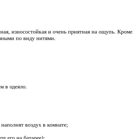
азмер
ная, износостойкая и очень приятная на ощупь. Кроме
азными по виду нитями.
м в одеяло.
 наполнят воздух в комнате;
е его на батарее);