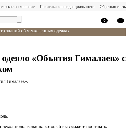
тельское соглашение
Политика конфиденциальности
Обратная связь
0
тр знаний об утяжеленных одеялах
 одеяло «Объятия Гималаев» с
ком
ия Гималаев».
оль.
т чехол-пододеяльник, который вы сможете постирать.