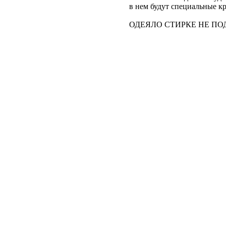
в нем будут специальные кр
ОДЕЯЛО СТИРКЕ НЕ ПОДЛЕЖ
В кор
Шьём каждое одеяло 
Готовы обсудить сроч
Рассмотрим ускоренн
Не нашли подходящий разм
это обычная практика для н