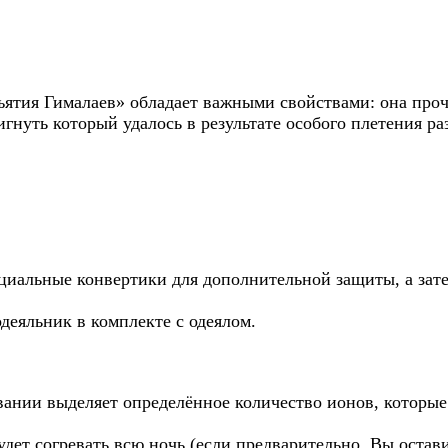
Заказать индивидуальный р
ъятия Гималаев» обладает важными свойствами: она проч
игнуть который удалось в результате особого плетения р
ециальные конвертики для дополнительной защиты, а зате
деяльник в комплекте с одеялом.
евании выделяет определённое количество ионов, которые
удет согревать всю ночь (если предварительно, Вы оставит