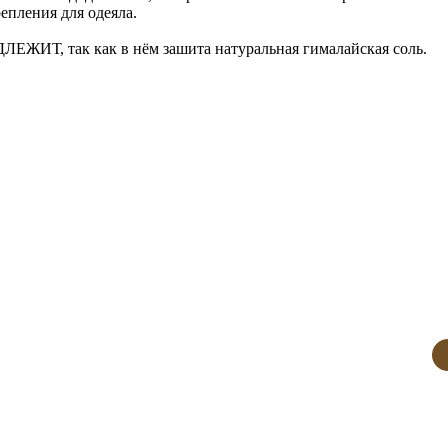
епления для одеяла.
ИТ, так как в нём зашита натуральная гималайская соль.
зину
вручную
ное изготовление заказа
ые сроки доставки
ер или вес? Мы можем сшить одеяло по вашим параметрам —
ас.