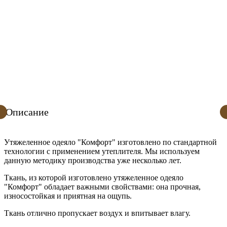
Готовы обсудить срочное изготовление заказа
Рассмотрим ускоренные сроки доставки
Не нашли подходящий размер или вес? Мы можем сшить
одеяло по вашим параметрам — это обычная практика для
нас.
Заказать индивидуальный размер
Описание
Утяжеленное одеяло "Комфорт" изготовлено по стандартной
технологии с применением утеплителя. Мы используем
данную методику производства уже несколько лет.
Ткань, из которой изготовлено утяжеленное одеяло
"Комфорт" обладает важными свойствами: она прочная,
износостойкая и приятная на ощупь.
Ткань отлично пропускает воздух и впитывает влагу.