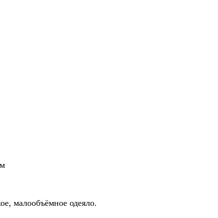
Шьём каждое одеяло 
Готовы обсудить сроч
Рассмотрим ускоренн
Не нашли подходящий разм
это обычная практика для н
Заказать индивидуальный р
мм
ое, малообъёмное одеяло.