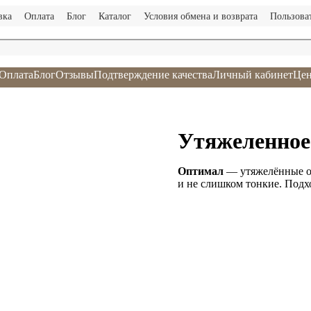
вка
Оплата
Блог
Каталог
Условия обмена и возврата
Пользова
Оплата
Блог
Отзывы
Подтверждение качества
Личный кабинет
Цен
Утяжеленное
Оптимал
— утяжелённые о
и не слишком тонкие. Подх
В кор