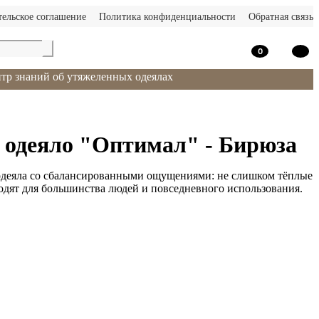
тельское соглашение
Политика конфиденциальности
Обратная связь
0
тр знаний об утяжеленных одеялах
 одеяло "Оптимал" - Бирюза
деяла со сбалансированными ощущениями: не слишком тёплые
одят для большинства людей и повседневного использования.
зину