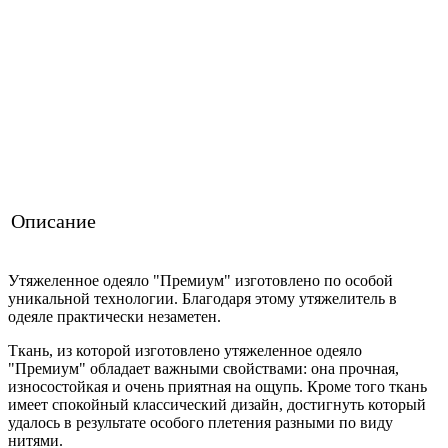
Готовы обсудить срочное изготовление заказа
Рассмотрим ускоренные сроки доставки
Не нашли подходящий размер или вес? Мы можем сшить
одеяло по вашим параметрам — это обычная практика для
нас.
Заказать индивидуальный размер
Описание
Утяжеленное одеяло "Премиум" изготовлено по особой
уникальной технологии. Благодаря этому утяжелитель в
одеяле практически незаметен.
Ткань, из которой изготовлено утяжеленное одеяло
"Премиум" обладает важными свойствами: она прочная,
износостойкая и очень приятная на ощупь. Кроме того ткань
имеет спокойный классический дизайн, достигнуть который
удалось в результате особого плетения разными по виду
нитями.